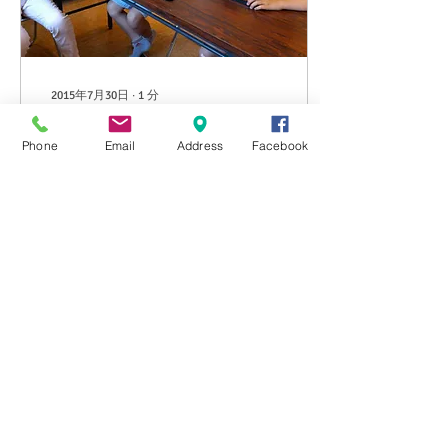
2015年7月30日
∙
1
分
そろばんってすごい！
Phone
Email
Address
Facebook
今日は MIGAキッズそろ
ばんの日！ 体験で2年生の
男の子3名がそろばんに初
挑戦！ 「そろばんって
ね〜」と久松先生の指導が
スタート！ どんどんとそろ
ばんの楽しい世界に引き込
まれている様子♪ ぎこっち
ない感じでパチパチと指の
100
0
体操に励むキッズ達。...
もっと見る