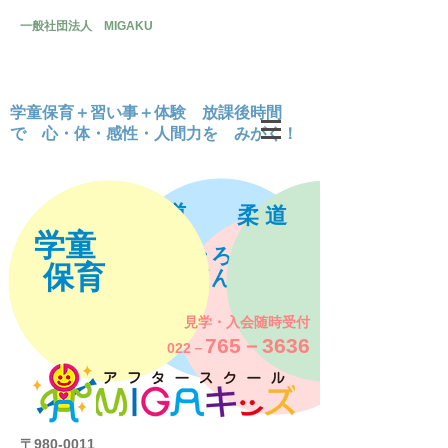
一般社団法人 MIGAKU
学童保育＋習い事＋体験 放課後時間
で 心・体・感性・人間力を みがく！
書 道
柔 道
学童
そろ
保育
ばん
見学・入会随時受付
765－3636
022－
〒980-0011