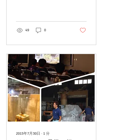
を自分たちで 作るところか
らのスタート！ ペットボト
ルと牛乳パックで作るオリ
ジナルのそうめんコース。
「こうやって切ったらいい
49
0
んじゃない？」 「わたしこ
れやってみたい！」...
2015年7月30日
∙
1
分