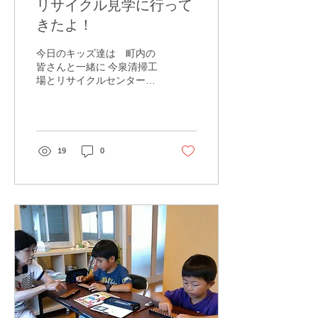
リサイクル見学に行って
きたよ！
今日のキッズ達は 町内の
皆さんと一緒に 今泉清掃工
場とリサイクルセンター、
そして老舗の古紙リサイク
ル業者さんへ “リサイク
ル”を学ぶツアーへお出か
けしてきましたよ♪ どんな
順序でゴミが焼却されてい
19
0
くのか 説明をじーっと聞く
キッズ達♪ 施設の見学もさ
せて頂きましたが、...