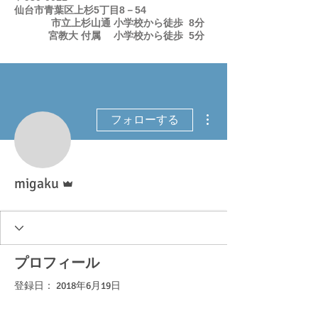
仙台市青葉区上杉5丁目8－54
市立上杉山通 小学校から徒歩 8分
宮教大 付属 小学校から徒歩 5分
その他
フォローする
管理者
migaku
プロフィール
登録日： 2018年6月19日